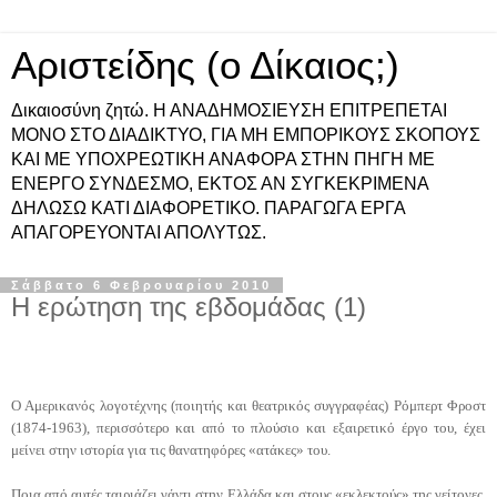
Αριστείδης (ο Δίκαιος;)
Δικαιοσύνη ζητώ. Η ΑΝΑΔΗΜΟΣΙΕΥΣΗ ΕΠΙΤΡΕΠΕΤΑΙ
ΜΟΝΟ ΣΤΟ ΔΙΑΔΙΚΤΥΟ, ΓΙΑ ΜΗ ΕΜΠΟΡΙΚΟΥΣ ΣΚΟΠΟΥΣ
ΚΑΙ ΜΕ ΥΠΟΧΡΕΩΤΙΚΗ ΑΝΑΦΟΡΑ ΣΤΗΝ ΠΗΓΗ ΜΕ
ΕΝΕΡΓΟ ΣΥΝΔΕΣΜΟ, ΕΚΤΟΣ ΑΝ ΣΥΓΚΕΚΡΙΜΕΝΑ
ΔΗΛΩΣΩ ΚΑΤΙ ΔΙΑΦΟΡΕΤΙΚΟ. ΠΑΡΑΓΩΓΑ ΕΡΓΑ
ΑΠΑΓΟΡΕΥΟΝΤΑΙ ΑΠΟΛΥΤΩΣ.
Σάββατο 6 Φεβρουαρίου 2010
Η ερώτηση της εβδομάδας (1)
Ο Αμερικανός λογοτέχνης (ποιητής και θεατρικός συγγραφέας) Ρόμπερτ Φροστ
(1874-1963), περισσότερο και από το πλούσιο και εξαιρετικό έργο του, έχει
μείνει στην ιστορία για τις θανατηφόρες «ατάκες» του.
Ποια από αυτές ταιριάζει γάντι στην Ελλάδα και στους «εκλεκτούς» της γείτονες,