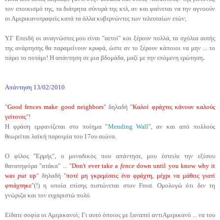
τον εποικισμό της, τα διάτρητα σύνορά της κτλ, αν και φαίνεται να την αγνοούν
οι Αμερικανοτραφείς κατά τα άλλα κυβερνώντες των τελευταίων ετών;
Υ.Γ Επειδή οι αναγνώστες μου είναι "αετοί" και ξέρουν πολλά, τα σχόλια αυτής
της ανάρτησης θα παραμείνουν κρυφά, ώστε αν το ξέρουν κάποιοι να μην ... το
.
πάρει το ποτάμι! Η απάντηση σε μια βδομάδα, μαζί με την επόμενη ερώτηση
Απάντηση 13/02/2010
"
Good fences make good neighbors
" δηλαδή "
Καλοί φράχτες κάνουν καλούς
γείτονες
"!
Η φράση εμφανίζεται στο ποίημα "
Mending Wall
", αν και από πολλούς
θεωρείται λαϊκή παροιμία του 17ου αιώνα.
Ο φίλος "Ερμής", ο μοναδικός που απάντησε, μου έστειλε την εξίσου
θανατηφόρα "ατάκα" ... "
Don't ever take a
fence
down until you know why it
was
put
up
" δηλαδή "
ποτέ μη γκρεμίσεις ένα φράχτη, μέχρι να μάθεις γιατί
φτιάχτηκε
"(!) η οποία επίσης πιστώνεται στον Frost. Ομολογώ ότι δεν τη
γνώριζα και τον ευχαριστώ πολύ.
Είδατε σοφία οι Αμερικανοί; Γι αυτό όποιος με ξαναπεί αντιΑμερικανό ... να του